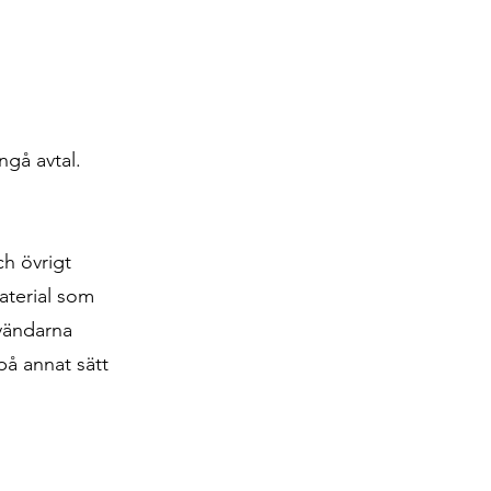
ngå avtal.
ch övrigt
aterial som
nvändarna
på annat sätt