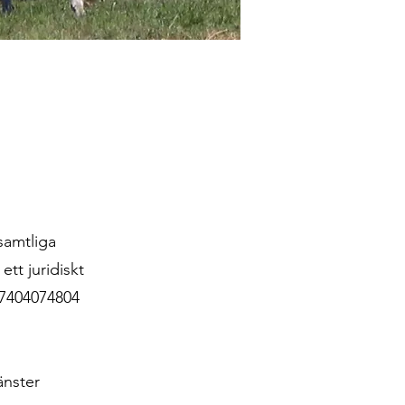
samtliga
ett juridiskt
 7404074804
änster