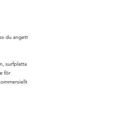
ess du angett
, surfplatta
e för
-kommersiellt