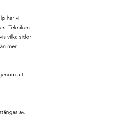
lp har vi
ats. Tekniken
s vilka sidor
 än mer
 genom att
tängas av.