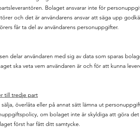
epartsleverantören. Bolaget ansvarar inte för personuppg
antörer och det är användarens ansvar att säga upp godk
örers får ta del av användarens personuppgifter.
en delar användaren med sig av data som sparas bolage
laget ska veta vem användaren är och för att kunna levere
till tredje part
sälja, överlåta eller på annat sätt lämna ut personuppgif
uppgiftspolicy, om bolaget inte är skyldiga att göra det ti
laget först har fått ditt samtycke.