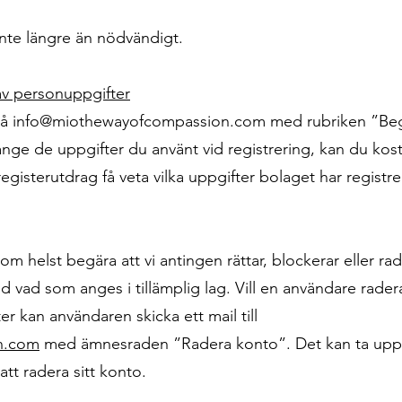
nte längre än nödvändigt.
av personuppgifter
på
info@miothewayofcompassion.com
med rubriken ”Beg
nge de uppgifter du använt vid registrering, kan du kost
 registerutdrag få veta vilka uppgifter bolaget har registr
om helst begära att vi antingen rättar, blockerar eller ra
 vad som anges i tillämplig lag. Vill en användare radera
r kan användaren skicka ett mail till
n.com
med ämnesraden ”Radera konto”. Det kan ta upp t
tt radera sitt konto.