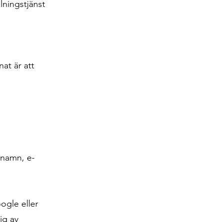
lningstjänst
at är att
 namn, e-
ogle eller
ig av