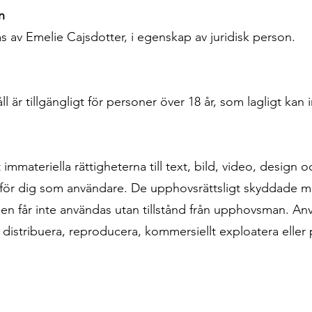
n
 av Emelie Cajsdotter, i egenskap av juridisk person.
är tillgängligt för personer över 18 år, som lagligt kan i
mmateriella rättigheterna till text, bild, video, design o
t för dig som användare. De upphovsrättsligt skyddade m
tsen får inte användas utan tillstånd från upphovsman. A
a, distribuera, reproducera, kommersiellt exploatera eller 