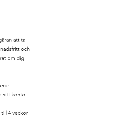
äran att ta
nadsfritt och
erat om dig
derar
 sitt konto
ill 4 veckor