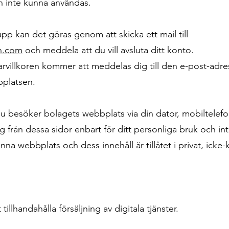
n inte kunna användas.
pp kan det göras genom att skicka ett mail till
n.com
och meddela att du vill avsluta ditt konto.
arvillkoren kommer att meddelas dig till den e-post-adr
bplatsen.
 du besöker bolagets webbplats via din dator, mobiltelefon
ag från dessa sidor enbart för ditt personliga bruk och int
a webbplats och dess innehåll är tillåtet i privat, icke
illhandahålla försäljning av digitala tjänster.