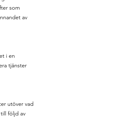
ifter som
ännandet av
t i en
ra tjänster
ter utöver vad
ll följd av