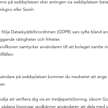
finns på webbplatsen sker antingen via webbplatsen beta
ankgiro eller Swish.
 följa Dataskyddsförordninen (GDPR) vars syfte bland ann
gande rättigheter och friheter.
illkoren samtycker användaren till att bolaget samlar in
lfällen:
användare på webbplatsen kommer du medvetet att ange
er.
lja att verifiera dig via en tredjepartslösning, såsom Go
v sådana lösningar godkänner användaren att dela med s