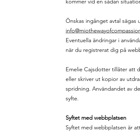
kommer vid en sådan situatio
Önskas ingånget avtal sägas u
info@miothewayofcompassio
Eventuella ändringar i använd
när du registrerat dig på web
Emelie Cajsdotter tillåter att
eller skriver ut kopior av utdr
spridning. Användandet av denn
syfte.
Syftet med webbplatsen
Syftet med webbplatsen är att t