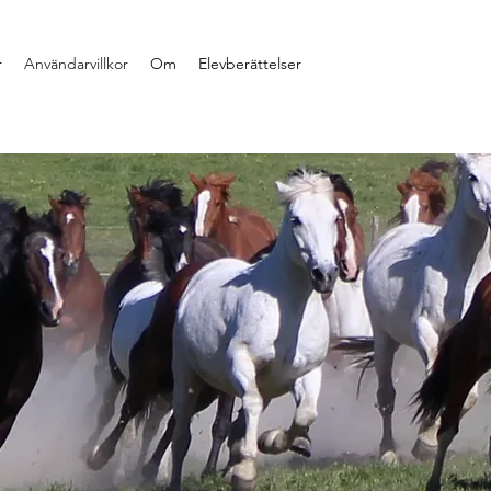
r
Användarvillkor
Om
Elevberättelser