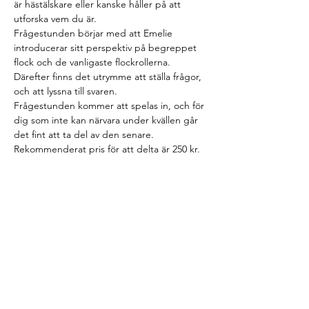
är hästälskare eller kanske håller på att 
utforska vem du är.
Frågestunden börjar med att Emelie 
introducerar sitt perspektiv på begreppet 
flock och de vanligaste flockrollerna. 
Därefter finns det utrymme att ställa frågor, 
och att lyssna till svaren.
Frågestunden kommer att spelas in, och för 
dig som inte kan närvara under kvällen går 
det fint att ta del av den senare.
Rekommenderat pris för att delta är 250 kr.
Tickets
Sale ended
Ticket type
Frågestund
More info