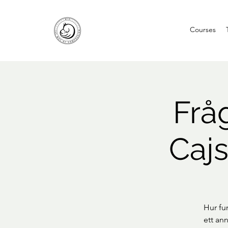
Courses
Frå
Cajs
Hur fu
ett an