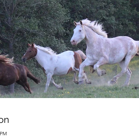
on
0 PM