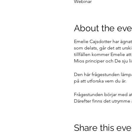
Webinar
About the eve
Emelie Cajsdotter har ägnat
som delats, går det att urski
tillfällen kommer Emelie att
Mios principer och De sju l
Den här frågestunden lämpar 
på att utforska vem du är.
Frågestunden börjar med att
Därefter finns det utrymme att
Frågestunden kommer att spel
senare.
Share this eve