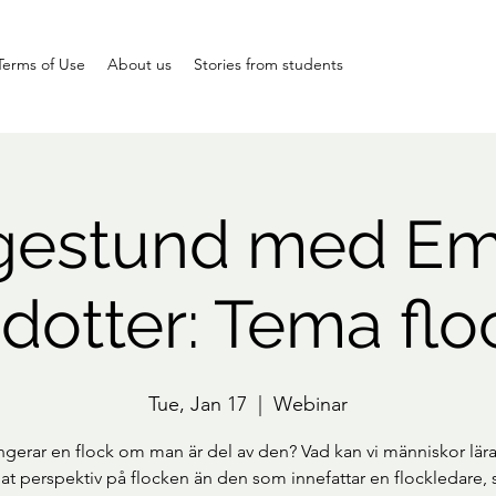
Terms of Use
About us
Stories from students
gestund med Em
dotter: Tema fl
Tue, Jan 17
  |  
Webinar
ngerar en flock om man är del av den? Vad kan vi människor lära
nat perspektiv på flocken än den som innefattar en flockledare, s