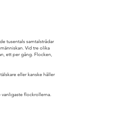
de tusentals samtalstrådar
r människan. Vid tre olika
an, ett per gång. Flocken,
älskare eller kanske håller
vanligaste flockrollerna.
nt att ta del av den