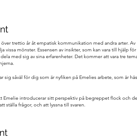
nt
 över trettio år åt empatisk kommunikation med andra arter. Av 
lja vissa mönster. Essensen av insikter, som kan vara till hjälp fö
 dela med sig av sina erfarenheter. Det kommer att vara tre tem
injerna.
sig såväl för dig som är nyfiken på Emelies arbete, som är häst
 Emelie introducerar sitt perspektiv på begreppet flock och de 
 ställa frågor, och att lyssna till svaren.
as in, och för dig som inte kan närvara under kvällen går det fi
nt