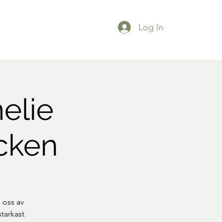
Log In
elie
ocken
 oss av
tarkast